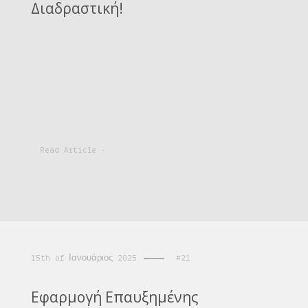
Διαδραστική!
Read Article -
15th of Ιανουάριος 2025
#21
Εφαρμογή Επαυξημένης