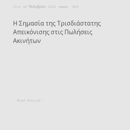
21st of Νοέμβριος 2024
#24
Η Σημασία της Τρισδιάστατης
Απεικόνισης στις Πωλήσεις
Ακινήτων
Read Article -