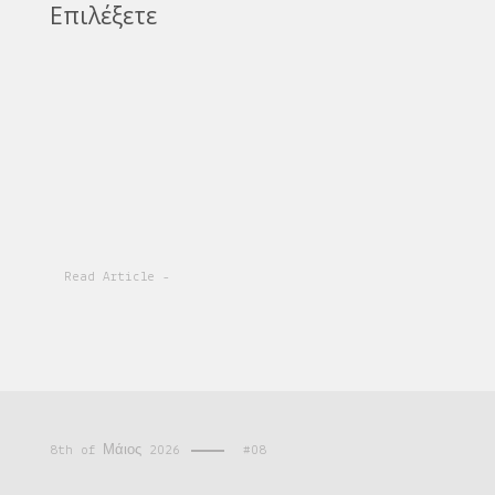
Επιλέξετε
Read Article -
8th of Μάιος 2026
#08