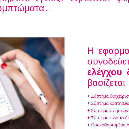
υμπτώματα.
Η εφαρμο
συνοδεύε
ελέγχου 
βασίζεται
+ Σύστημα διαχείρισ
+ Σύστημα κρατήσεων
+ Σύστημα ειδήσεων 
+ Σύστημα ειδοποιήσ
+ Προκαθορισμένο σ