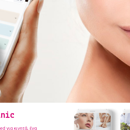
inic
d για κινητά, ένα