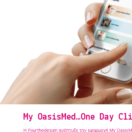
My OasisMed…One Day Cl
Η Fourthedesign ανέπτυξε την εφαρμογή My OasisMe