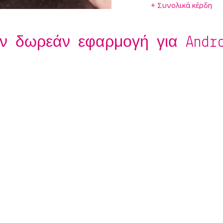
+ Συνολικά κέρδη
+ Λίστα παρόχων
+ Σύνολο πελατών
ν δωρεάν εφαρμογή για Andro
+ Σύνολο λίστας ρα
+ Συνολική λίστα α
+ Λειτουργία προσθ