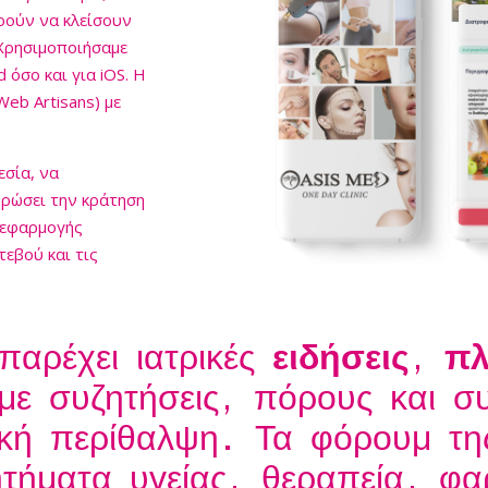
ρούν να κλείσουν
 Χρησιμοποιήσαμε
 όσο και για iOS. Η
Web Artisans) με
εσία, να
υρώσει την κράτηση
ς εφαρμογής
τεβού και τις
 θα τους στείλει
του ραντεβού. Ο
ς μπορούν να
παρέχει ιατρικές
ειδήσεις
,
πλ
άσταση της
ε συζητήσεις, πόρους και συ
ική περίθαλψη. Τα φόρουμ τη
τήματα υγείας, θεραπεία, φα