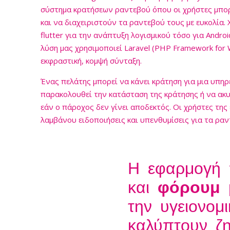
σύστημα κρατήσεων ραντεβού όπου οι χρήστες μπο
και να διαχειριστούν τα ραντεβού τους με ευκολία.
flutter για την ανάπτυξη λογισμικού τόσο για Android
λύση μας χρησιμοποιεί Laravel (PHP Framework for 
εκφραστική, κομψή σύνταξη.
Ένας πελάτης μπορεί να κάνει κράτηση για μια υπηρ
παρακολουθεί την κατάσταση της κράτησης ή να ακ
εάν ο πάροχος δεν γίνει αποδεκτός. Οι χρήστες τη
λαμβάνου ειδοποιήσεις και υπενθυμίσεις για τα ραν
κρατήσεις τους μέσω ειδοποιήσεων push. Το σύστημα
ένα μήνυμα υπενθύμισης πριν από την ημερομηνία 
πάροχος υπηρεσιών, οι υπάλληλοι ή οι διαχειριστέ
Η εφαρμογή 
αποδεχτούν/να απορρίψουν ή να αλλάξουν την κατ
κράτησης που εμφανίζεται σε ένα χρονοδιάγραμμα.
και
φόρουμ
μ
την υγειονομ
καλύπτουν ζη