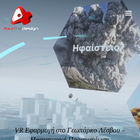
VR Εφαρμογή στο Γεωπάρκο Λέσβου –
Ηφαιστειακή Προσομοίωση