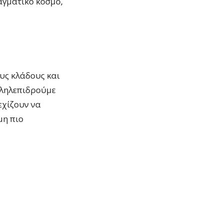
αγματικό κόσμο,
υς κλάδους και
αλληλεπιδρούμε
εχίζουν να
μη πιο