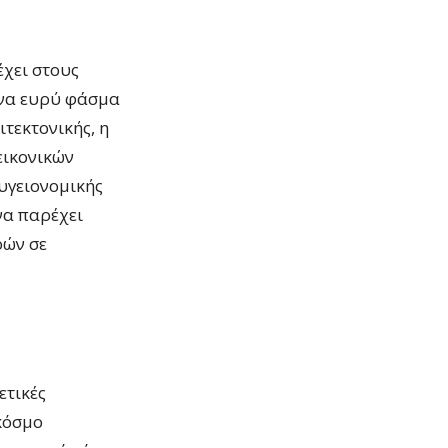
έχει στους
 ένα ευρύ φάσμα
τεκτονικής, η
εικονικών
 υγειονομικής
να παρέχει
ρών σε
ετικές
 κόσμο