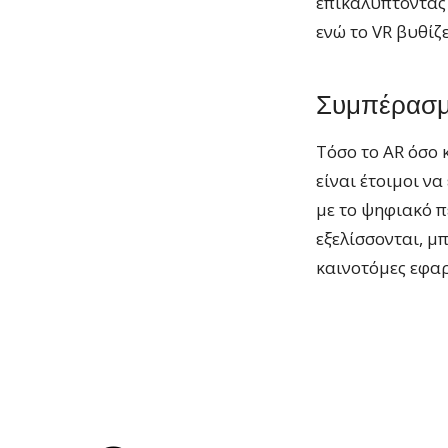
επικαλύπτοντας 
ενώ το VR βυθίζε
Συμπέρασμ
Τόσο το AR όσο 
είναι έτοιμοι ν
με το ψηφιακό π
εξελίσσονται, μ
καινοτόμες εφαρ