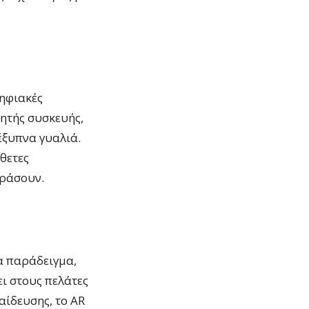
ψηφιακές
νητής συσκευής,
έξυπνα γυαλιά.
θετες
δράσουν.
α παράδειγμα,
ει στους πελάτες
αίδευσης, το AR