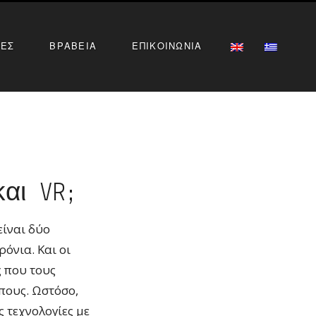
ΙΕΣ
ΒΡΑΒΕΙΑ
ΕΠΙΚΟΙΝΩΝΙΑ
και VR;
είναι δύο
όνια. Και οι
 που τους
πους. Ωστόσο,
ς τεχνολογίες με