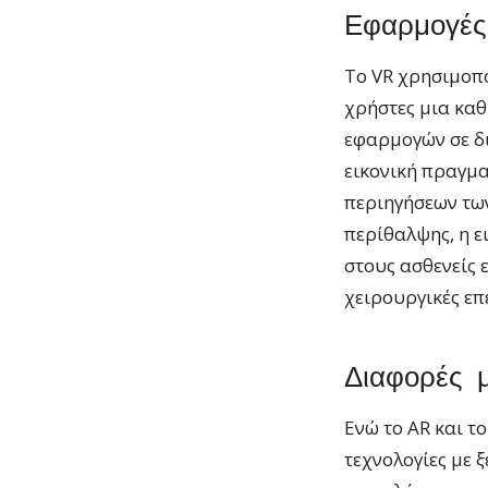
Εφαρμογές
Το VR χρησιμοπο
χρήστες μια καθ
εφαρμογών σε δι
εικονική πραγμα
περιηγήσεων των
περίθαλψης, η ε
στους ασθενείς 
χειρουργικές επ
Διαφορές μ
Ενώ το AR και τ
τεχνολογίες με 