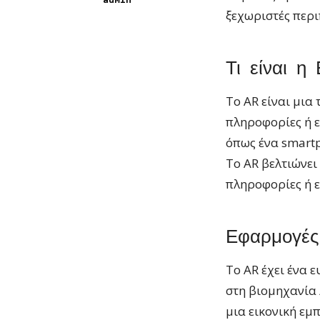
admin
ξεχωριστές περι
Τι είναι η
Το AR είναι μια
πληροφορίες ή ε
όπως ένα smartp
Το AR βελτιώνει
πληροφορίες ή ε
Εφαρμογές
Το AR έχει ένα 
στη βιομηχανία 
μια εικονική εμ