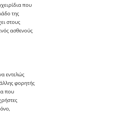
γχειρίδια που
λάδο της
χει στους
ενός ασθενούς
ένα εντελώς
 άλλης φορητής
ία που
χρήστες
όνο,