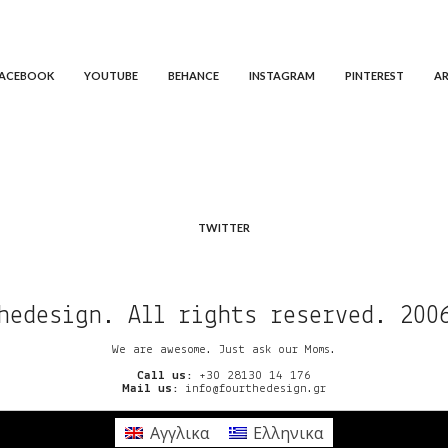
FACEBOOK
YOUTUBE
BEHANCE
INSTAGRAM
PINTEREST
AR
TWITTER
hedesign. All rights reserved. 200
We are awesome. Just ask our Moms.
Call us:
+30 28130 14 176
Mail us:
info@fourthedesign.gr
Αγγλικα
Ελληνικα